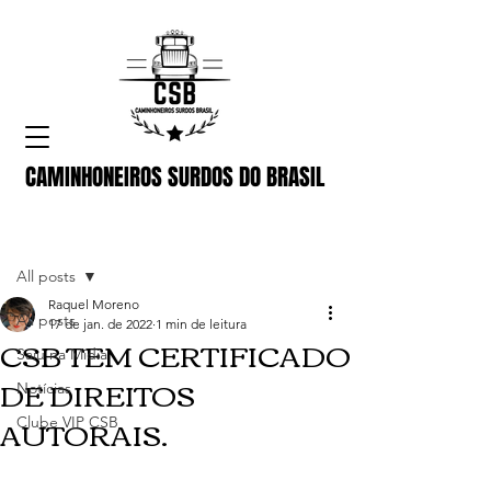
CAMINHONEIROS SURDOS DO BRASIL
Post
All posts
Raquel Moreno
All posts
17 de jan. de 2022
1 min de leitura
CSB TEM CERTIFICADO
Saiu na Midia
DE DIREITOS
Notícias
AUTORAIS.
Clube VIP CSB